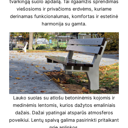
tvarkingą suolo apdailą. Tai ilgaamžis sprendimas
viešosioms ir privačioms erdvėms, kuriame
derinamas funkcionalumas, komfortas ir estetinė
harmonija su gamta.
Lauko suolas su atlošu betoninėmis kojomis ir
medinėmis lentomis, kurios dažytos emaliniais
dažais. Dažai ypatingai atsparūs atmosferos
poveikiui. Lentų spalvą galima pasirinkti pritaikant
prie aplinkos.