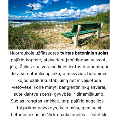
Nuotraukoje užfiksuotas
tvirtas betoninis suolas
pajūrio kopose, atsiveriant įspūdingam vaizdui į
jūrą. Žalios spalvos medinės lentos harmoningai
dera su natūralia aplinka, o masyvios betoninės
kojos užtikrina stabilumą net ir vėjuotose
vietovėse. Fone matyti banglentininkų aitvarai,
suteikiantys scenai gyvybės ir dinamiškumo.
Suolas įrengtas smėlyje, tarp pajūrio augalijos –
tai puikus pavyzdys, kaip mūsų gaminami
betoniniai suolai išlieka funkcionalūs ir estetiški