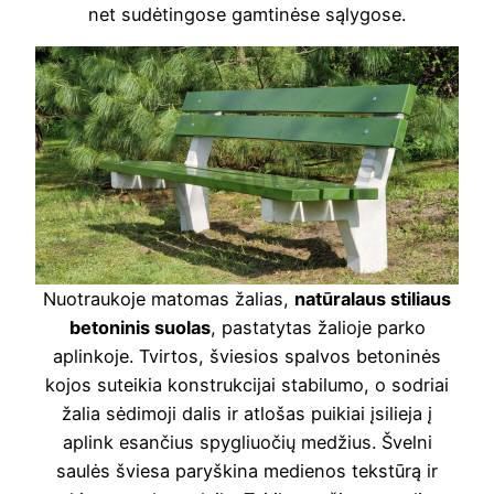
net sudėtingose gamtinėse sąlygose.
Nuotraukoje matomas žalias,
natūralaus stiliaus
betoninis suolas
, pastatytas žalioje parko
aplinkoje. Tvirtos, šviesios spalvos betoninės
kojos suteikia konstrukcijai stabilumo, o sodriai
žalia sėdimoji dalis ir atlošas puikiai įsilieja į
aplink esančius spygliuočių medžius. Švelni
saulės šviesa paryškina medienos tekstūrą ir