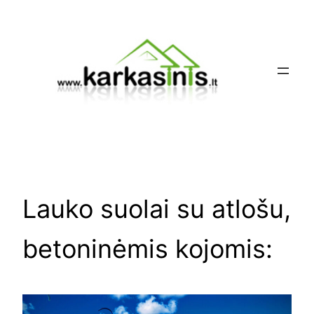
Eiti
prie
turinio
Lauko suolai su atlošu,
betoninėmis kojomis: