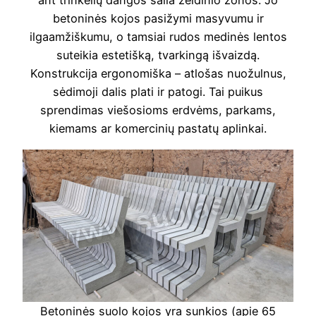
ant trinkelių dangos šalia želdinio zonos. Jo
betoninės kojos pasižymi masyvumu ir
ilgaamžiškumu, o tamsiai rudos medinės lentos
suteikia estetišką, tvarkingą išvaizdą.
Konstrukcija ergonomiška – atlošas nuožulnus,
sėdimoji dalis plati ir patogi. Tai puikus
sprendimas viešosioms erdvėms, parkams,
kiemams ar komercinių pastatų aplinkai.
Betoninės suolo kojos yra sunkios (apie 65