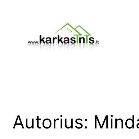
Eiti
prie
turinio
Autorius:
Mind